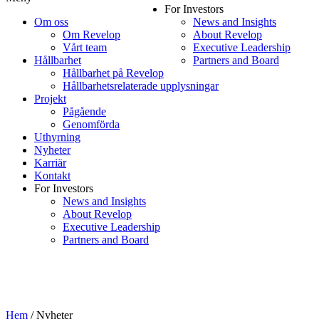
For Investors
Om oss
News and Insights
Om Revelop
About Revelop
Vårt team
Executive Leadership
Hållbarhet
Partners and Board
Hållbarhet på Revelop
Hållbarhetsrelaterade upplysningar
Projekt
Pågående
Genomförda
Uthyrning
Nyheter
Karriär
Kontakt
For Investors
News and Insights
About Revelop
Executive Leadership
Partners and Board
Hem
/
Nyheter