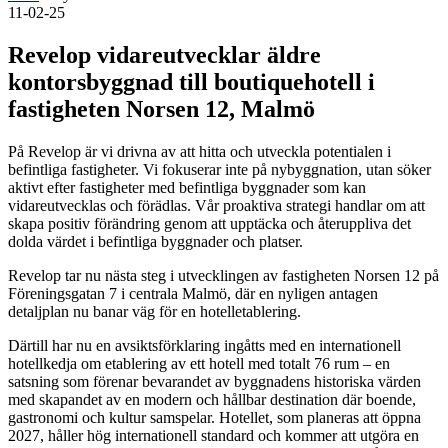
11-02-25
Revelop vidareutvecklar äldre
kontorsbyggnad till boutiquehotell i
fastigheten Norsen 12, Malmö
På Revelop är vi drivna av att hitta och utveckla potentialen i
befintliga fastigheter. Vi fokuserar inte på nybyggnation, utan söker
aktivt efter fastigheter med befintliga byggnader som kan
vidareutvecklas och förädlas. Vår proaktiva strategi handlar om att
skapa positiv förändring genom att upptäcka och återuppliva det
dolda värdet i befintliga byggnader och platser.
Revelop tar nu nästa steg i utvecklingen av fastigheten Norsen 12 på
Föreningsgatan 7 i centrala Malmö, där en nyligen antagen
detaljplan nu banar väg för en hotelletablering.
Därtill har nu en avsiktsförklaring ingåtts med en internationell
hotellkedja om etablering av ett hotell med totalt 76 rum – en
satsning som förenar bevarandet av byggnadens historiska värden
med skapandet av en modern och hållbar destination där boende,
gastronomi och kultur samspelar. Hotellet, som planeras att öppna
2027, håller hög internationell standard och kommer att utgöra en