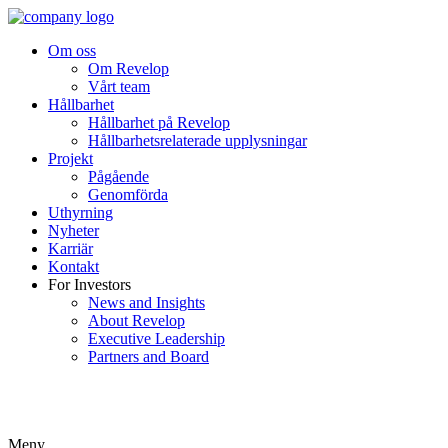
Om oss
Om Revelop
Vårt team
Hållbarhet
Hållbarhet på Revelop
Hållbarhetsrelaterade upplysningar
Projekt
Pågående
Genomförda
Uthyrning
Nyheter
Karriär
Kontakt
For Investors
News and Insights
About Revelop
Executive Leadership
Partners and Board
Meny