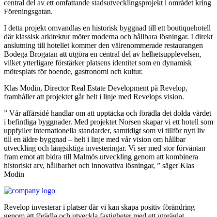
central del av ett omfattande stadsutvecklingsprojekt i området kring
Föreningsgatan.
I detta projekt omvandlas en historisk byggnad till ett boutiquehotell
där klassisk arkitektur möter moderna och hållbara lösningar. I direkt
anslutning till hotellet kommer den välrenommerade restaurangen
Bodega Brogatan att utgöra en central del av helhetsupplevelsen,
vilket ytterligare förstärker platsens identitet som en dynamisk
mötesplats för boende, gastronomi och kultur.
Klas Modin, Director Real Estate Development på Revelop,
framhåller att projektet går helt i linje med Revelops vision.
” Vår affärsidé handlar om att upptäcka och förädla det dolda värdet
i befintliga byggnader. Med projektet Norsen skapar vi ett hotell som
uppfyller internationella standarder, samtidigt som vi tillför nytt liv
till en äldre byggnad – helt i linje med vår vision om hållbar
utveckling och långsiktiga investeringar. Vi ser med stor förväntan
fram emot att bidra till Malmös utveckling genom att kombinera
historiskt arv, hållbarhet och innovativa lösningar, ” säger Klas
Modin
Revelop investerar i platser där vi kan skapa positiv förändring
genom att förädla och utveckla fastigheter med ett utpräglat