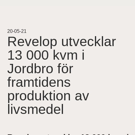
Projekt
Pågående
20-05-21
Revelop utvecklar
Genomförda
13 000 kvm i
Uthyrning
Jordbro för
Nyheter
framtidens
produktion av
Karriär
livsmedel
Kontakt
For Investors