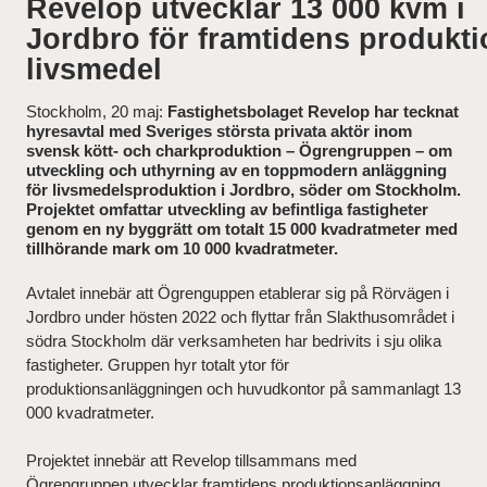
Revelop utvecklar 13 000 kvm i
Jordbro för framtidens produkti
News and Insights
livsmedel
Stockholm, 20 maj:
Fastighetsbolaget Revelop har tecknat
About Revelop
hyresavtal med Sveriges största privata aktör inom
svensk kött- och charkproduktion – Ögrengruppen – om
Executive Leadership
utveckling och uthyrning av en toppmodern anläggning
för livsmedelsproduktion i Jordbro, söder om Stockholm.
Projektet omfattar utveckling av befintliga fastigheter
Partners and Board
genom en ny byggrätt om totalt 15 000 kvadratmeter med
tillhörande mark om 10 000 kvadratmeter.
Avtalet innebär att Ögrenguppen etablerar sig på Rörvägen i
Jordbro under hösten 2022 och flyttar från Slakthusområdet i
södra Stockholm där verksamheten har bedrivits i sju olika
fastigheter. Gruppen hyr totalt ytor för
produktionsanläggningen och huvudkontor på sammanlagt 13
000 kvadratmeter.
Projektet innebär att Revelop tillsammans med
Ögrengruppen utvecklar framtidens produktionsanläggning