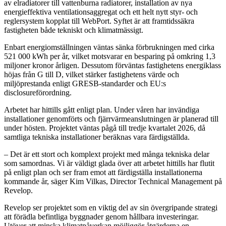
av elradiatorer till vattenburna radiatorer, installation av nya
energieffektiva ventilationsaggregat och ett helt nytt styr- och
reglersystem kopplat till WebPort. Syftet är att framtidssäkra
fastigheten både tekniskt och klimatmässigt.
Enbart energiomställningen väntas sänka förbrukningen med cirka
521 000 kWh per år, vilket motsvarar en besparing på omkring 1,3
miljoner kronor årligen. Dessutom förväntas fastighetens energiklass
höjas från G till D, vilket stärker fastighetens värde och
miljöprestanda enligt GRESB-standarder och EU:s
disclosureförordning.
Arbetet har hittills gått enligt plan. Under våren har invändiga
installationer genomförts och fjärrvärmeanslutningen är planerad till
under hösten. Projektet väntas pågå till tredje kvartalet 2026, då
samtliga tekniska installationer beräknas vara färdigställda.
– Det är ett stort och komplext projekt med många tekniska delar
som samordnas. Vi är väldigt glada över att arbetet hittills har flutit
på enligt plan och ser fram emot att färdigställa installationerna
kommande år, säger Kim Vilkas, Director Technical Management på
Revelop.
Revelop ser projektet som en viktig del av sin övergripande strategi
att förädla befintliga byggnader genom hållbara investeringar.
Utöver att minska klimatpåverkan möjliggör åtgärderna en