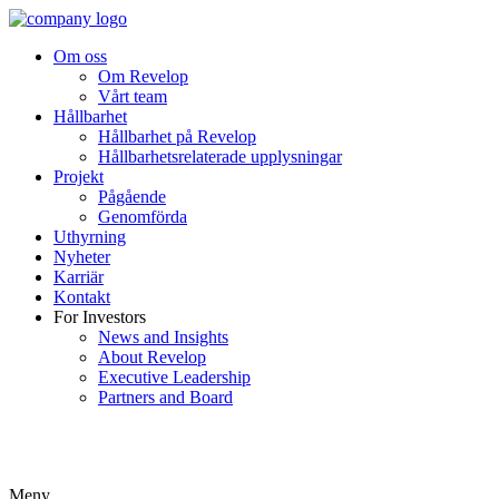
Om oss
Om Revelop
Vårt team
Hållbarhet
Hållbarhet på Revelop
Hållbarhetsrelaterade upplysningar
Projekt
Pågående
Genomförda
Uthyrning
Nyheter
Karriär
Kontakt
For Investors
News and Insights
About Revelop
Executive Leadership
Partners and Board
Meny