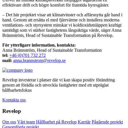
effektivare drift och högre komfort för framtida hyresgäster.
– Det här projektet visar att klimatvinster och affärsnytta går hand i
hand. Genom att ersätta el med fjärrvärme och installera moderna
ventilations- och styrsystem minskar vi koldioxidutsläppen kraftigt
samtidigt som vi stärker fastighetens långsiktiga värde, säger Anna
Brännström, Head of Sustainable Transformation på Revelop.
För ytterligare information, kontakta:
Anna Brännström, Head of Sustainable Transformation
tel:
+46 (0)701 732 272
mail:
anna.brannstrom@revelop.se
Revelop investerar i platser där vi kan skapa positiv förändring
genom att förädla och utveckla fastigheter med ett utpräglat
hållbarhetsfokus
Kontakta oss
Revelop
Om oss
Vårt team
Hållbarhet på Revelop
Karriär
Pågående projekt
Genomförda projekt