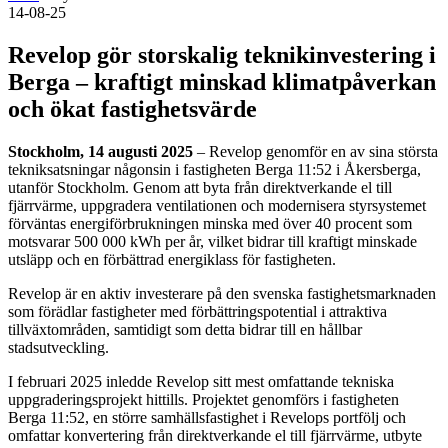
14-08-25
Revelop gör storskalig teknikinvestering i
Berga – kraftigt minskad klimatpåverkan
och ökat fastighetsvärde
Stockholm, 14 augusti 2025
– Revelop genomför en av sina största
tekniksatsningar någonsin i fastigheten Berga 11:52 i Åkersberga,
utanför Stockholm. Genom att byta från direktverkande el till
fjärrvärme, uppgradera ventilationen och modernisera styrsystemet
förväntas energiförbrukningen minska med över 40 procent som
motsvarar 500 000 kWh per år, vilket bidrar till kraftigt minskade
utsläpp och en förbättrad energiklass för fastigheten.
Revelop är en aktiv investerare på den svenska fastighetsmarknaden
som förädlar fastigheter med förbättringspotential i attraktiva
tillväxtområden, samtidigt som detta bidrar till en hållbar
stadsutveckling.
I februari 2025 inledde Revelop sitt mest omfattande tekniska
uppgraderingsprojekt hittills. Projektet genomförs i fastigheten
Berga 11:52, en större samhällsfastighet i Revelops portfölj och
omfattar konvertering från direktverkande el till fjärrvärme, utbyte