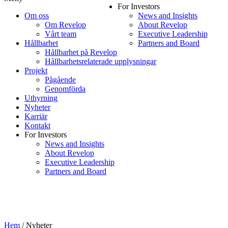
For Investors
Om oss
News and Insights
Om Revelop
About Revelop
Vårt team
Executive Leadership
Hållbarhet
Partners and Board
Hållbarhet på Revelop
Hållbarhetsrelaterade upplysningar
Projekt
Pågående
Genomförda
Uthyrning
Nyheter
Karriär
Kontakt
For Investors
News and Insights
About Revelop
Executive Leadership
Partners and Board
Hem
/
Nyheter