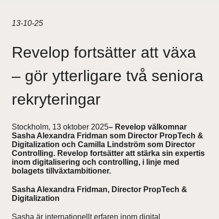
Projekt
13-10-25
Pågående
Revelop fortsätter att växa
Genomförda
– gör ytterligare två seniora
Uthyrning
rekryteringar
Nyheter
Stockholm, 13 oktober 2025
– Revelop välkomnar
Sasha Alexandra Fridman som Director PropTech &
Digitalization och Camilla Lindström som Director
Karriär
Controlling. Revelop fortsätter att stärka sin expertis
inom digitalisering och controlling, i linje med
bolagets tillväxtambitioner.
Kontakt
Sasha Alexandra Fridman, Director PropTech &
Digitalization
For Investors
Sasha är internationellt erfaren inom digital