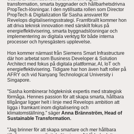
transformation, smarta byggnader och hållbarhetsdrivna
PropTech-lösningar. I den nytillsatta rollen som Director
PropTech & Digitalization får Sasha ansvaret för
News and Insights
Revelops digitaliseringsstrategi. Framförallt kommer hon
att driva teknisk innovation med särskilt fokus på
energieffektivisering, smarta byggnadslösningar och
About Revelop
implementering av digitala verktyg för både interna
processer och hyresgästers upplevelse.
Executive Leadership
Hon kommer närmast från Siemens Smart Infrastructure
där hon arbetat som Business Developer & Solution
Partners and Board
Architect med fokus på digitala plattformar, AI, IoT och
energieffektivisering. Tidigare har hon även haft roller på
AFRY och vid Nanyang Technological University i
Singapore.
”Sasha kombinerar högteknisk expertis med strategisk
förmåga. Hennes passion för att skapa smarta, hållbara
tillgångar ligger helt i linje med Revelops ambition att
ligga i framkant inom digitalisering och
klimatomställning.” säger
Anna Brännström, Head of
Sustainable Transformation.
”Jag brinner för att skapa smartare och mer hållbara