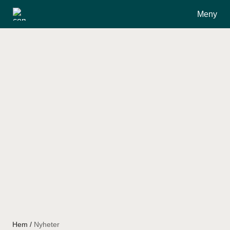
Meny
Om oss
Om Revelop
Vårt team
Hållbarhet
Hållbarhet på Revelop
Hållbarhetsrelaterade upplysningar
Hem
/
Nyheter