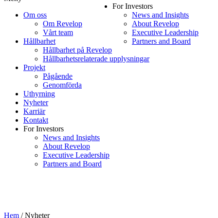
For Investors
Om oss
News and Insights
Om Revelop
About Revelop
Vårt team
Executive Leadership
Hållbarhet
Partners and Board
Hållbarhet på Revelop
Hållbarhetsrelaterade upplysningar
Projekt
Pågående
Genomförda
Uthyrning
Nyheter
Karriär
Kontakt
For Investors
News and Insights
About Revelop
Executive Leadership
Partners and Board
Hem
/
Nyheter