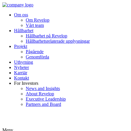
Om oss
Om Revelop
Vårt team
Hållbarhet
Hållbarhet på Revelop
Hållbarhetsrelaterade upplysningar
Projekt
Pågående
Genomförda
Uthyrning
Nyheter
Karriär
Kontakt
For Investors
News and Insights
About Revelop
Executive Leadership
Partners and Board
Meny