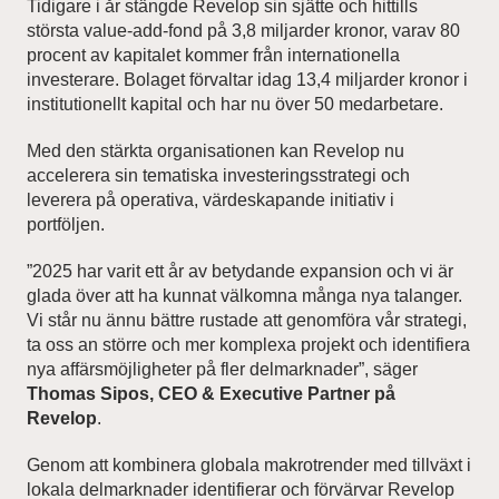
Tidigare i år stängde Revelop sin sjätte och hittills
största value-add-fond på 3,8 miljarder kronor, varav 80
procent av kapitalet kommer från internationella
News and Insights
investerare. Bolaget förvaltar idag 13,4 miljarder kronor i
institutionellt kapital och har nu över 50 medarbetare.
About Revelop
Med den stärkta organisationen kan Revelop nu
Executive Leadership
accelerera sin tematiska investeringsstrategi och
leverera på operativa, värdeskapande initiativ i
Partners and Board
portföljen.
”2025 har varit ett år av betydande expansion och vi är
glada över att ha kunnat välkomna många nya talanger.
Vi står nu ännu bättre rustade att genomföra vår strategi,
ta oss an större och mer komplexa projekt och identifiera
nya affärsmöjligheter på fler delmarknader”, säger
Thomas Sipos, CEO & Executive Partner på
Revelop
.
Genom att kombinera globala makrotrender med tillväxt i
lokala delmarknader identifierar och förvärvar Revelop