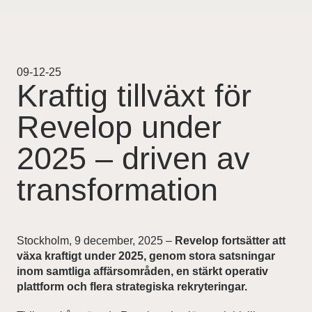
Projekt
Pågående
09-12-25
Kraftig tillväxt för
Genomförda
Revelop under
Uthyrning
2025 – driven av
Nyheter
transformation
Karriär
Stockholm, 9 december, 2025 –
Revelop fortsätter att
växa kraftigt under 2025, genom stora satsningar
Kontakt
inom samtliga affärsområden, en stärkt operativ
plattform och flera strategiska rekryteringar.
For Investors