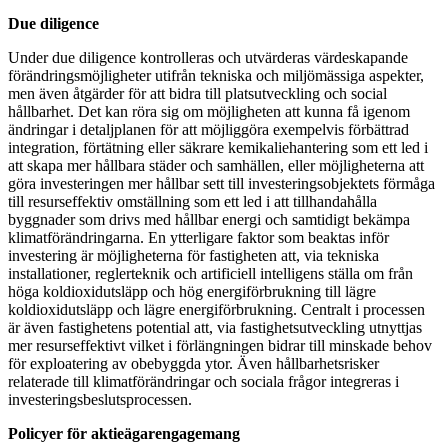
Due diligence
Under due diligence kontrolleras och utvärderas värdeskapande
förändringsmöjligheter utifrån tekniska och miljömässiga aspekter,
men även åtgärder för att bidra till platsutveckling och social
hållbarhet. Det kan röra sig om möjligheten att kunna få igenom
ändringar i detaljplanen för att möjliggöra exempelvis förbättrad
integration, förtätning eller säkrare kemikaliehantering som ett led i
att skapa mer hållbara städer och samhällen, eller möjligheterna att
göra investeringen mer hållbar sett till investeringsobjektets förmåga
till resurseffektiv omställning som ett led i att tillhandahålla
byggnader som drivs med hållbar energi och samtidigt bekämpa
klimatförändringarna. En ytterligare faktor som beaktas inför
investering är möjligheterna för fastigheten att, via tekniska
installationer, reglerteknik och artificiell intelligens ställa om från
höga koldioxidutsläpp och hög energiförbrukning till lägre
koldioxidutsläpp och lägre energiförbrukning. Centralt i processen
är även fastighetens potential att, via fastighetsutveckling utnyttjas
mer resurseffektivt vilket i förlängningen bidrar till minskade behov
för exploatering av obebyggda ytor. Även hållbarhetsrisker
relaterade till klimatförändringar och sociala frågor integreras i
investeringsbeslutsprocessen.
Policyer för aktieägarengagemang