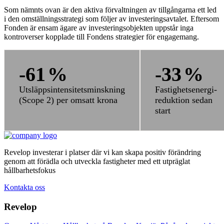
Som nämnts ovan är den aktiva förvaltningen av tillgångarna ett led
i den omställningsstrategi som följer av investeringsavtalet. Eftersom
Fonden är ensam ägare av investeringsobjekten uppstår inga
kontroverser kopplade till Fondens strategier för engagemang.
-61
%
-33
%
Utsläppsintensitetsminskning
Fastighetsenergi-
(Scope 2) per omsatt krona
reduktion sedan
start
Revelop investerar i platser där vi kan skapa positiv förändring
genom att förädla och utveckla fastigheter med ett utpräglat
hållbarhetsfokus
Kontakta oss
Revelop