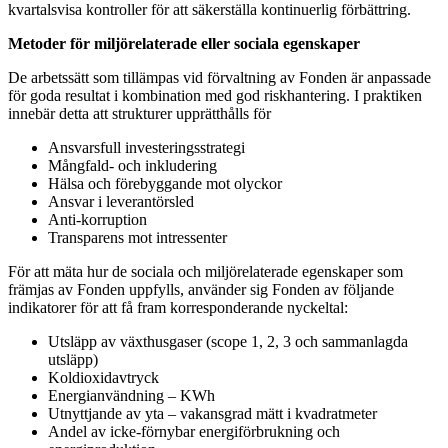
kvartalsvisa kontroller för att säkerställa kontinuerlig förbättring.
Metoder för miljörelaterade eller sociala egenskaper
De arbetssätt som tillämpas vid förvaltning av Fonden är anpassade
för goda resultat i kombination med god riskhantering. I praktiken
innebär detta att strukturer upprätthålls för
Ansvarsfull investeringsstrategi
Mångfald- och inkludering
Hälsa och förebyggande mot olyckor
Ansvar i leverantörsled
Anti-korruption
Transparens mot intressenter
För att mäta hur de sociala och miljörelaterade egenskaper som
främjas av Fonden uppfylls, använder sig Fonden av följande
indikatorer för att få fram korresponderande nyckeltal:
Utsläpp av växthusgaser (scope 1, 2, 3 och sammanlagda
utsläpp)
Koldioxidavtryck
Energianvändning – KWh
Utnyttjande av yta – vakansgrad mätt i kvadratmeter
Andel av icke-förnybar energiförbrukning och