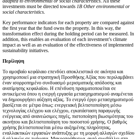
adapted to environmental or social characteristics
. All these
investments must be directed towards
1B Other environmental or
social characteristics.
Key performance indicators for each property are compared against
the first year that the fund owns the property. In this way, the
transformation effect during the holding period can be measured. In
addition, this enables an evaluation of each investment’s climate
impact as well as an evaluation of the effectiveness of implemented
sustainability initiatives.
Περίληψη
Το αμοιβαίο κεφάλαιο επενδύει αποκλειστικά σε ακίνητα και
χρησιμοποιεί μια στρατηγική Προσθήκης Αξίας που περιλαμβάνει
έναν ισορροπημένο συνδυασμό μερισματικής απόδοσης και
ανατίμησης κεφαλαίου. Η επένδυση πραγματοποιείται σε
αντικείμενα όπου η ενεργή εργασία μετασχηματισμού αναμένεται
να δημιουργήσει αύξηση αξίας. Το ενεργό έργο μετασχηματισμού
βασίζεται σε μέτρα όπως: ενεργειακή βελτιστοποίηση μέσω
τεχνολογίας ελέγχου και ελέγχου, εγκατάσταση παραγωγής
ενέργειας από ανανεώσιμες πηγές, πιστοποίηση βιωσιμότητας του
ακινήτου και βελτιστοποίηση του ποσοστού χρήσης. Ο βαθμός
χρήσης βελτιστοποιείται μέσω αυξημένης πληρότητας,
εναλλακτικών εργασιών ανάπτυξης με τη μορφή αλλαγών σχεδίου
ή αλλαγών σε τμήματα. Μακροπρόθεσμα, αυτό συμβάλλει στη