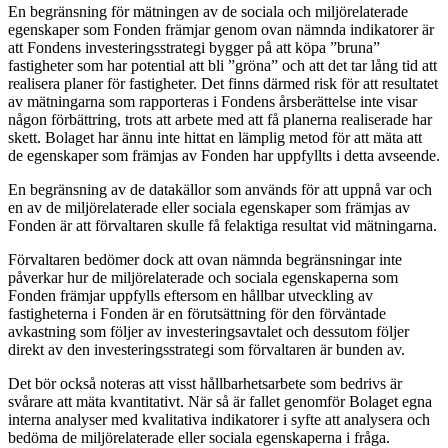
En begränsning för mätningen av de sociala och miljörelaterade
egenskaper som Fonden främjar genom ovan nämnda indikatorer är
att Fondens investeringsstrategi bygger på att köpa ”bruna”
fastigheter som har potential att bli ”gröna” och att det tar lång tid att
realisera planer för fastigheter. Det finns därmed risk för att resultatet
av mätningarna som rapporteras i Fondens årsberättelse inte visar
någon förbättring, trots att arbete med att få planerna realiserade har
skett. Bolaget har ännu inte hittat en lämplig metod för att mäta att
de egenskaper som främjas av Fonden har uppfyllts i detta avseende.
En begränsning av de datakällor som används för att uppnå var och
en av de miljörelaterade eller sociala egenskaper som främjas av
Fonden är att förvaltaren skulle få felaktiga resultat vid mätningarna.
Förvaltaren bedömer dock att ovan nämnda begränsningar inte
påverkar hur de miljörelaterade och sociala egenskaperna som
Fonden främjar uppfylls eftersom en hållbar utveckling av
fastigheterna i Fonden är en förutsättning för den förväntade
avkastning som följer av investeringsavtalet och dessutom följer
direkt av den investeringsstrategi som förvaltaren är bunden av.
Det bör också noteras att visst hållbarhetsarbete som bedrivs är
svårare att mäta kvantitativt. När så är fallet genomför Bolaget egna
interna analyser med kvalitativa indikatorer i syfte att analysera och
bedöma de miljörelaterade eller sociala egenskaperna i fråga.