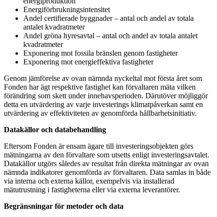
energiproduktion
Energiförbrukningsintensitet
Andel certifierade byggnader – antal och andel av totala
antalet kvadratmeter
Andel gröna hyresavtal – antal och andel av totala antalet
kvadratmeter
Exponering mot fossila bränslen genom fastigheter
Exponering mot energieffektiva fastigheter
Genom jämförelse av ovan nämnda nyckeltal mot första året som
Fonden har ägt respektive fastighet kan förvaltaren mäta vilken
förändring som skett under innehavsperioden. Därutöver möjliggör
detta en utvärdering av varje investerings klimatpåverkan samt en
utvärdering av effektiviteten av genomförda hållbarhetsinitiativ.
Datakällor och databehandling
Eftersom Fonden är ensam ägare till investeringsobjekten görs
mätningarna av den förvaltare som utsetts enligt investeringsavtalet.
Datakällor utgörs således av resultat från direkta mätningar av ovan
nämnda indikatorer genomförda av förvaltaren. Data samlas in både
via interna och externa källor, exempelvis via installerad
mätutrustning i fastigheterna eller via externa leverantörer.
Begränsningar för metoder och data