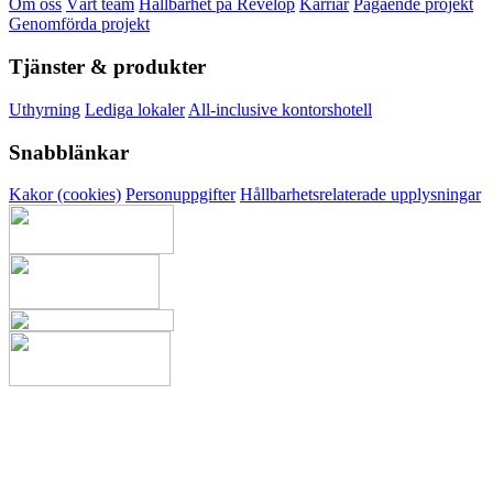
Om oss
Vårt team
Hållbarhet på Revelop
Karriär
Pågående projekt
Genomförda projekt
Tjänster & produkter
Uthyrning
Lediga lokaler
All-inclusive kontorshotell
Snabblänkar
Kakor (cookies)
Personuppgifter
Hållbarhetsrelaterade upplysningar