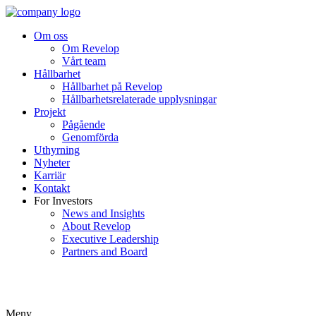
Om oss
Om Revelop
Vårt team
Hållbarhet
Hållbarhet på Revelop
Hållbarhetsrelaterade upplysningar
Projekt
Pågående
Genomförda
Uthyrning
Nyheter
Karriär
Kontakt
For Investors
News and Insights
About Revelop
Executive Leadership
Partners and Board
Meny