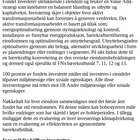
Fondet investerer utelukkende i eiendom og bruker en Value Add-
strategi som innebærer en balansert blanding av utbytte og
kapitalvekst. Investering skjer i objekter hvor aktivt
transformasjonsarbeid kan forventes å generere verdivekst. Det
aktive transformasjonsarbeidet er basert på tiltak som;
energioptimalisering gjennom styringsteknologi og kontroll,
installasjon av fornybar energiproduksjon, bærekraftsertifisering av
eiendommen og optimalisering av utnyttelsesgrad. Utnyttelsesgraden
optimaliseres gjennom økt belegg, alternativt utviklingsarbeid i form
av planendringer eller endringer i segmenter. På sikt bidrar dette til
en bærekraftig konvertering av den svenske eiendomsbeholdningen
og dermed også spesifikt til FNs bærekraftsmål 7, 11, 12 og 13.
100 prosent av fondets investerte midler må investeres i eiendeler
tilpasset miljømessige eller sosiale egenskaper. Alle disse
investeringene må rettes mot 1B Andre miljømessige eller sosiale
egenskaper.
Nøkkeltall for hver eiendom sammenlignes med det første året
fondet har eid eiendommen. På denne måten kan bobestyreren måle
hvilke endringer som har skjedd i løpet av holdeperioden. I tillegg
muliggjør dette en evaluering av hver investerings klimapåvirkning
samt en evaluering av effektiviteten av gjennomførte
bærekraftstiltak.