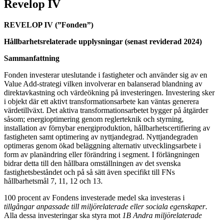
Revelop IV
REVELOP IV (”Fonden”)
Hållbarhetsrelaterade upplysningar (senast reviderad 2024)
Sammanfattning
Fonden investerar uteslutande i fastigheter och använder sig av en
Value Add-strategi vilken involverar en balanserad blandning av
direktavkastning och värdeökning på investeringen. Investering sker
i objekt där ett aktivt transformationsarbete kan väntas generera
värdetillväxt. Det aktiva transformationsarbetet bygger på åtgärder
såsom; energioptimering genom reglerteknik och styrning,
installation av förnybar energiproduktion, hållbarhetscertifiering av
fastigheten samt optimering av nyttjandegrad. Nyttjandegraden
optimeras genom ökad beläggning alternativ utvecklingsarbete i
form av planändring eller förändring i segment. I förlängningen
bidrar detta till den hållbara omställningen av det svenska
fastighetsbeståndet och på så sätt även specifikt till FNs
hållbarhetsmål 7, 11, 12 och 13.
100 procent av Fondens investerade medel ska investeras i
tillgångar anpassade till miljörelaterade eller sociala egenskaper
.
Alla dessa investeringar ska styra mot
1B Andra miljörelaterade