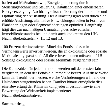
basiert auf Maßnahmen wie; Energieoptimierung durch
Steuerungstechnik und Steuerung, Installation einer erneuerbaren
Energieerzeugung, Nachhaltigkeitszertifizierung der Immobilie und
Optimierung der Auslastung. Der Auslastungsgrad wird durch eine
erhöhte Auslastung, alternative Entwicklungsarbeiten in Form von
Planänderungen oder Segmentänderungen optimiert. Langfristig
trägt dies zur nachhaltigen Umnutzung des schwedischen
Immobilienbestandes bei und damit auch konkret zu den UN-
Nachhaltigkeitszielen 7, 11, 12 und 13.
100 Prozent der investierten Mittel des Fonds müssen in
Vermögenswerte investiert werden, die an ökologische oder soziale
Merkmale angepasst sind. All diese Investitionen müssen auf 1B
Sonstige ökologische oder soziale Merkmale ausgerichtet sein.
Die Kennzahlen für jede Immobilie werden mit dem ersten Jahr
verglichen, in dem der Fonds die Immobilie besitzt. Auf diese Weise
kann der Treuhänder messen, welche Veränderungen während der
Haltedauer stattgefunden haben. Darüber hinaus ermöglicht dies
eine Bewertung der Klimawirkung jeder Investition sowie eine
Bewertung der Wirksamkeit implementierter
Nachhaltigkeitsinitiativen.
Sammendrag