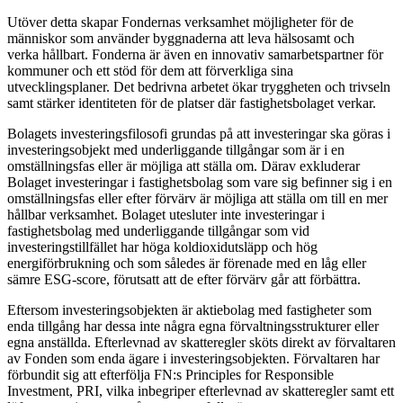
Utöver detta skapar Fondernas verksamhet möjligheter för de
människor som använder byggnaderna att leva hälsosamt och
verka hållbart. Fonderna är även en innovativ samarbetspartner för
kommuner och ett stöd för dem att förverkliga sina
utvecklingsplaner. Det bedrivna arbetet ökar tryggheten och trivseln
samt stärker identiteten för de platser där fastighetsbolaget verkar.
Bolagets investeringsfilosofi grundas på att investeringar ska göras i
investeringsobjekt med underliggande tillgångar som är i en
omställningsfas eller är möjliga att ställa om. Därav exkluderar
Bolaget investeringar i fastighetsbolag som vare sig befinner sig i en
omställningsfas eller efter förvärv är möjliga att ställa om till en mer
hållbar verksamhet. Bolaget utesluter inte investeringar i
fastighetsbolag med underliggande tillgångar som vid
investeringstillfället har höga koldioxidutsläpp och hög
energiförbrukning och som således är förenade med en låg eller
sämre ESG-score, förutsatt att de efter förvärv går att förbättra.
Eftersom investeringsobjekten är aktiebolag med fastigheter som
enda tillgång har dessa inte några egna förvaltningsstrukturer eller
egna anställda. Efterlevnad av skatteregler sköts direkt av förvaltaren
av Fonden som enda ägare i investeringsobjekten. Förvaltaren har
förbundit sig att efterfölja FN:s Principles for Responsible
Investment, PRI, vilka inbegriper efterlevnad av skatteregler samt ett