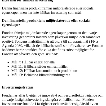
Inga mål för hållbar investering
Denna finansiella produkt främjar miljörelaterade eller sociala
egenskaper, men har inte hållbar investering som mål.
Den finansiella produktens miljörelaterade eller sociala
egenskaper
Fonden främjar miljörelaterade egenskaper genom att det i varje
investering genomförs initiativ som påverkar miljön och samhället
positivt. Fondens målsättning är att bidra till att uppnå mål i FN:s
Agenda 2030, vilka är de hållbarhetsmål som förvaltaren av Fonden
bedömer berör områden för vilka det finns störst möjlighet för
Fonden att påverka och göra skillnad:
Mål 7: Hållbar energi för alla
Mål 11: Hållbara städer och samhällen
Mål 12: Hållbar konsumtion och produktion
Mål 13: Bekämpa klimatförändringarna
Investeringsstrategi
Fondernas affär bygger på innovativt och resurseffektivt ägande och
att varje fastighet/investering ska göra en hållbar resa. Fonden
investerar uteslutande i fastigheter och använder sig därvid av en