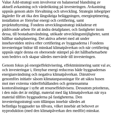
Value Add-strategi som involverar en balanserad blandning av
aktuell avkastning och värdeökning på investeringen. Avkastning
uppnås genom aktiv förvaltning och utveckling. Strategin inbegriper
åtgärder för att öka den långsiktiga beläggningen, energioptimering,
installation av förnybar energi och certifiering, samt
projektuthyrning. Fondens utvecklingsstrategi inkluderar ett
pådrivande arbete för att ändra detaljplaner, och fastigheter inom
dessa, till bostadsanvändning, utökade utvecklingsmöjligheter, samt
hållbar stadsplanering. Det aktiva arbetet med att under
innehavstiden sträva efter certifiering av byggnaderna i Fondens
investeringar bidrar till minskad klimatpåverkan och när certifiering
uppnås utgör denna en oberoende stämpel på det hållbarhetsarbete
som bedrivs och skapar således mervärde till investeringen.
Genom fokus på energieffektivisering, effektminimering samt val av,
och investeringar i, förnybar energi reduceras både byggnadernas
energianvändning och negativa klimatpåverkan. Därutöver
genomförs initiativ såsom klimatanpassningar för att säkra husen
mot mer extrema väderförhållanden och gemensamma
kontorslösningar i syfte att resurseffektivisera. Dessutom prioriteras,
i den mån det är möjligt, material med låg klimatpåverkan när nya
material tillförs byggnaderna på fastigheterna. Den
investeringsstrategi som tillämpas innebär således att
befintliga byggnader tas tillvara, vilket innebär att behovet av
nyproduktion (med den klimatpåverkan den medför) minskar.