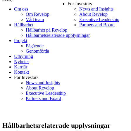
For Investors
Om oss
News and Insights
Om Revelop
About Revelop
Vårt team
Executive Leadership
Hållbarhet
Partners and Board
Hållbarhet på Revelop
Hållbarhetsrelaterade upplysningar
Projekt
Pågående
Genomförda
Uthyrning
Nyheter
Karriär
Kontakt
For Investors
News and Insights
About Revelop
Executive Leadership
Partners and Board
Hållbarhetsrelaterade upplysningar