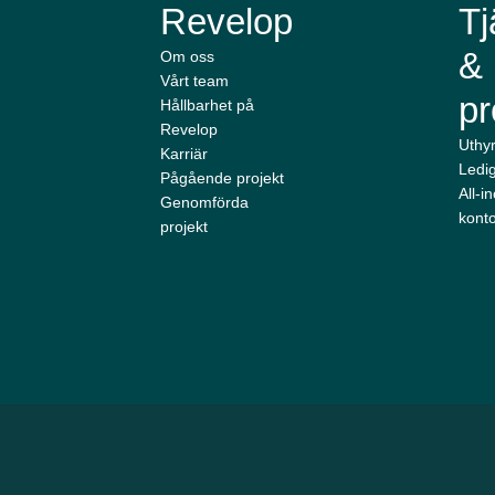
Revelop
Tj
&
Om oss
Vårt team
pr
Hållbarhet på
Revelop
Uthy
Karriär
Ledig
Pågående projekt
All-i
Genomförda
konto
projekt