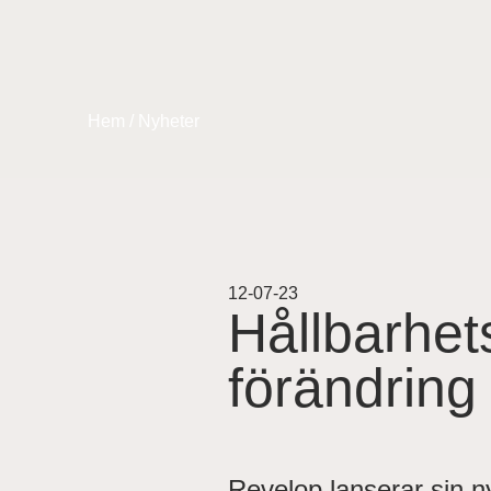
Hem
/
Nyheter
12-07-23
Hållbarhets
förändring
Revelop lanserar sin n