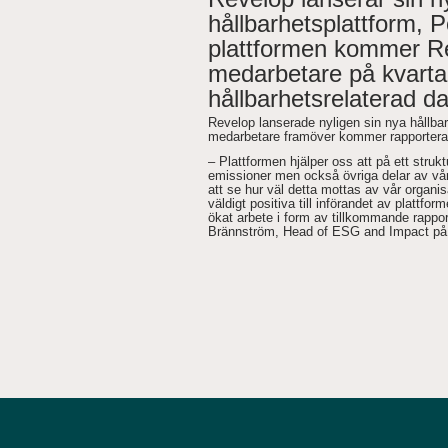
hållbarhetsplattform, P
plattformen kommer R
medarbetare på kvarta
hållbarhetsrelaterad da
Revelop lanserade nyligen sin nya hållbar
medarbetare framöver kommer rapportera h
– Plattformen hjälper oss att på ett strukt
emissioner men också övriga delar av vårt
att se hur väl detta mottas av vår organisat
väldigt positiva till införandet av plattform
ökat arbete i form av tillkommande rappo
Brännström, Head of ESG and Impact på