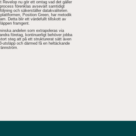
tt Revelop nu gör ett omtag vad det gäller
process förenklas avsevärt samtidigt
öljning och säkerställer datakvaliteten.
plattformen, Position Green, har metodik
m. Detta blir ett värdefullt tillskott av
släppen framgent.
 minska andelen som extrapoleras via
andra företag, kontinuerligt behöver jobba
rt steg att på ett strukturerat sätt även
3-utsläpp och därmed få en heltäckande
Brännström.