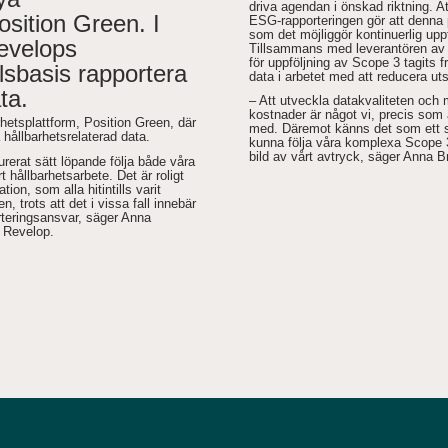
driva agendan i önskad riktning. A
osition Green. I
ESG-rapporteringen gör att denna 
som det möjliggör kontinuerlig uppf
evelops
Tillsammans med leverantören av 
för uppföljning av Scope 3 tagits fra
lsbasis rapportera
data i arbetet med att reducera ut
ta.
– Att utveckla datakvaliteten och
kostnader är något vi, precis som 
hetsplattform, Position Green, där
med. Däremot känns det som ett sto
ållbarhetsrelaterad data.
kunna följa våra komplexa Scope 
bild av vårt avtryck, säger Anna 
urerat sätt löpande följa både våra
 hållbarhetsarbete. Det är roligt
ion, som alla hitintills varit
en, trots att det i vissa fall innebär
rteringsansvar, säger Anna
 Revelop.