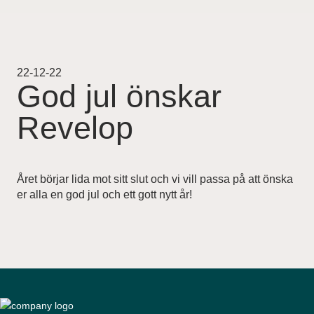
Projekt
Pågående
22-12-22
God jul önskar
Genomförda
Revelop
Uthyrning
Nyheter
Året börjar lida mot sitt slut och vi vill passa på att önska
er alla en god jul och ett gott nytt år!
Karriär
Kontakt
For Investors