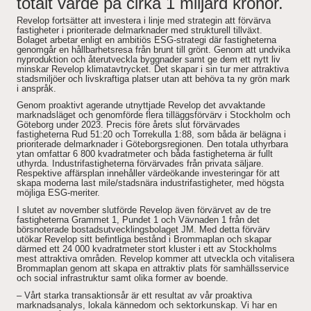
totalt värde på cirka 1 miljard kronor.
Revelop fortsätter att investera i linje med strategin att förvärva
fastigheter i prioriterade delmarknader med strukturell tillväxt.
News and Insights
Bolaget arbetar enligt en ambitiös ESG-strategi där fastigheterna
genomgår en hållbarhetsresa från brunt till grönt. Genom att undvika
nyproduktion och återutveckla byggnader samt ge dem ett nytt liv
minskar Revelop klimatavtrycket. Det skapar i sin tur mer attraktiva
About Revelop
stadsmiljöer och livskraftiga platser utan att behöva ta ny grön mark
i anspråk.
Executive Leadership
Genom proaktivt agerande utnyttjade Revelop det avvaktande
marknadsläget och genomförde flera tilläggsförvärv i Stockholm och
Göteborg under 2023. Precis före årets slut förvärvades
fastigheterna Rud 51:20 och Torrekulla 1:88, som båda är belägna i
Partners and Board
prioriterade delmarknader i Göteborgsregionen. Den totala uthyrbara
ytan omfattar 6 800 kvadratmeter och båda fastigheterna är fullt
uthyrda. Industrifastigheterna förvärvades från privata säljare.
Respektive affärsplan innehåller värdeökande investeringar för att
skapa moderna last mile/stadsnära industrifastigheter, med högsta
möjliga ESG-meriter.
I slutet av november slutförde Revelop även förvärvet av de tre
fastigheterna Grammet 1, Pundet 1 och Vävnaden 1 från det
börsnoterade bostadsutvecklingsbolaget JM. Med detta förvärv
utökar Revelop sitt befintliga bestånd i Brommaplan och skapar
därmed ett 24 000 kvadratmeter stort kluster i ett av Stockholms
mest attraktiva områden. Revelop kommer att utveckla och vitalisera
Brommaplan genom att skapa en attraktiv plats för samhällsservice
och social infrastruktur samt olika former av boende.
– Vårt starka transaktionsår är ett resultat av vår proaktiva
marknadsanalys, lokala kännedom och sektorkunskap. Vi har en