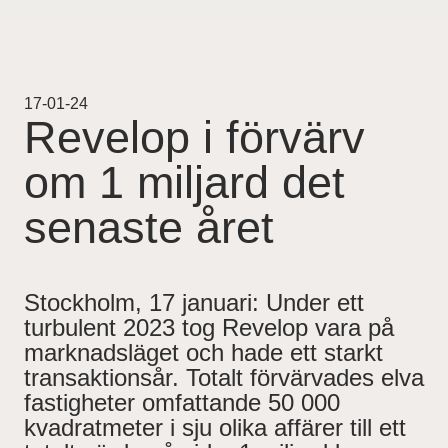
Projekt
Pågående
17-01-24
Revelop i förvärv
Genomförda
om 1 miljard det
Uthyrning
senaste året
Nyheter
Stockholm, 17 januari: Under ett
Karriär
turbulent 2023 tog Revelop vara på
marknadsläget och hade ett starkt
transaktionsår. Totalt förvärvades elva
Kontakt
fastigheter omfattande 50 000
kvadratmeter i sju olika affärer till ett
For Investors