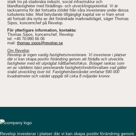
stark tro på stadsnära industri, social infrastruktur och
blandfastigheter med förädlings- och utvecklingspotential. Vi är
tacksamma för det fortsatta stödet från våra investerare under dessa
turbulenta tider. Med betydande tillgängligt kapital ser vi fram emot
att fortsatt dra nytta av det förändrade marknadsläget, säger Thomas
Sipos, koncernchef på Revelop.
För ytterligare information, kontakta:
Thomas Sipos, koncernchef, Revelop
tel: +46 70-980 66 06
mail:
thomas.sipos@revelop.se
Om Revelop
Revelop är ingen vanlig fastighetsinvesterare. Vi investerar i platser
där vi kan skapa positiv förändring genom att förädla och utveckla
fastigheter med ett utpräglat hållbarhetsfokus. Bolaget rankas som
en av världens bäst presterande fastighetsfondsförvaltare vad gäller
stabil utveckling över tid. Fastighetsbeståndet omfattar 590 000
kvadratmeter och värdet uppgår till cirka 8 miljarder kronor.
Revelop investerar i platser där vi kan skapa positiv förändring genom